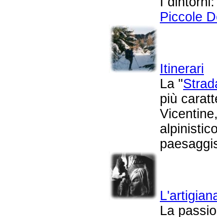
I dintorni:
Piccole D
Itinerari
La "
Strad
più caratt
Vicentine
alpinistic
paesaggis
L'artigian
La passio