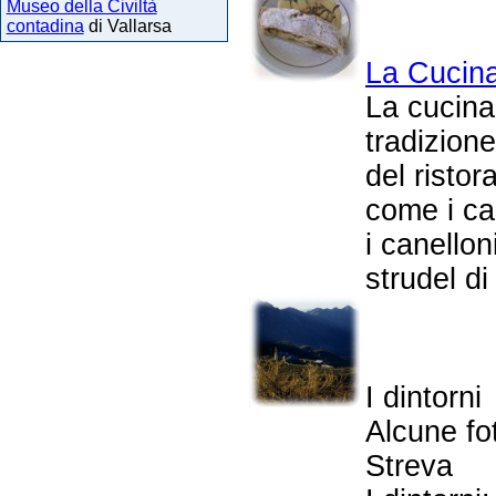
Museo della Civiltà
contadina
di Vallarsa
La Cucin
La cucina 
tradizione
del ristor
come i can
i canellon
strudel di
I dintorni
Alcune fo
Streva