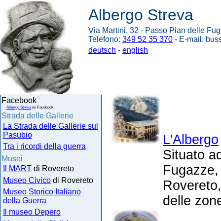
Albergo Streva
Via Martini, 32 - Passo Pian delle Fug
Telefono:
349 52 35 370
- E-mail: bus
deutsch
-
english
Facebook
Albergo Streva
on Facebook
Strada delle Gallerie
La Strada delle Gallerie sul
Pasubio
L'Albergo
Tra i ricordi della guerra
Situato a
Musei
Fugazze, 
Il MART
di Rovereto
Museo Civico
di Rovereto
Rovereto,
Museo Storico Italiano
delle zone
della Guerra
Il museo Depero